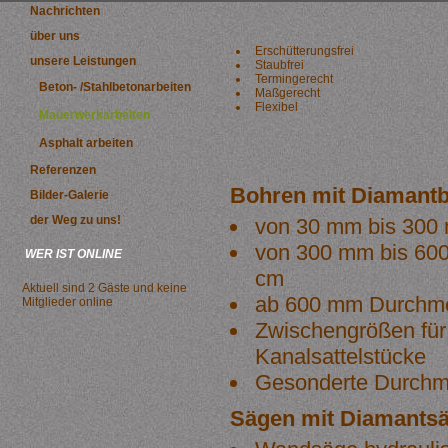
Nachrichten
über uns
Erschütterungsfrei
unsere Leistungen
Staubfrei
Termingerecht
Beton- /Stahlbetonarbeiten
Maßgerecht
Flexibel
Mauerwerkarbeiten
Asphalt arbeiten
Referenzen
Bohren mit Diamant
Bilder-Galerie
der Weg zu uns!
von 30 mm bis 300
von 300 mm bis 60
WER IST ONLINE
cm
Aktuell sind 2 Gäste und keine
ab 600 mm Durchme
Mitglieder online
Zwischengrößen fü
Kanalsattelstücke
Gesonderte Durchm
Sägen mit Diamantsä