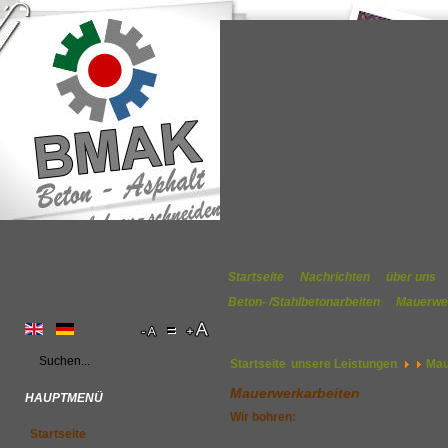
Startseite
Nachrichten
über uns
Beton- /Stahlbetonarbeiten
Mauerwe
Startseite
unsere Leistungen
Mau
Mauerwerkarbeiten
HAUPTMENÜ
Wir bohren:
Startseite