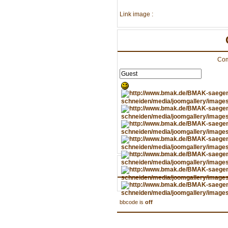
Link image :
Com
bbcode is
off